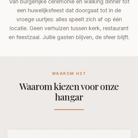
Van burgerlijke ceremonie en walking dinner tot
Blijf op de hoogte
een huwelijksfeest dat doorgaat tot in de
vroege uurtjes: alles speelt zich af op één
Ontvang nieuws over events en updates van
locatie. Geen verhuizen tussen kerk, restaurant
H27.
en feestzaal. Jullie gasten blijven, de sfeer blijft.
INSCHRIJVEN
WAAROM H27
Nee, bedankt
Waarom kiezen voor onze
hangar