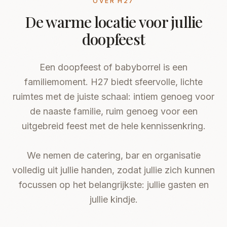
OVER H27
De warme locatie voor jullie
doopfeest
Een doopfeest of babyborrel is een
familiemoment. H27 biedt sfeervolle, lichte
ruimtes met de juiste schaal: intiem genoeg voor
NEWSLETTER
de naaste familie, ruim genoeg voor een
Blijf op de hoogte
uitgebreid feest met de hele kennissenkring.
Ontvang nieuws over events en updates van
H27.
We nemen de catering, bar en organisatie
volledig uit jullie handen, zodat jullie zich kunnen
focussen op het belangrijkste: jullie gasten en
jullie kindje.
INSCHRIJVEN