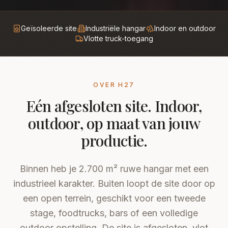
Geïsoleerde site
Industriële hangar
Indoor en outdoor
Vlotte truck-toegang
OVER H27
Eén afgesloten site. Indoor,
outdoor, op maat van jouw
productie.
Binnen heb je 2.700 m² ruwe hangar met een
industrieel karakter. Buiten loopt de site door op
een open terrein, geschikt voor een tweede
stage, foodtrucks, bars of een volledige
outdoor opstelling. De site is afgesloten, vlot