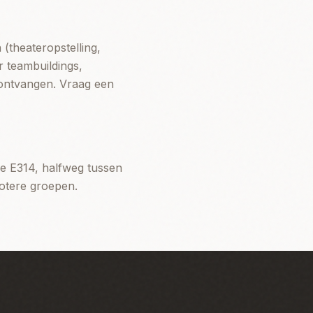
(theateropstelling,
r teambuildings,
 ontvangen. Vraag een
de E314, halfweg tussen
rotere groepen.