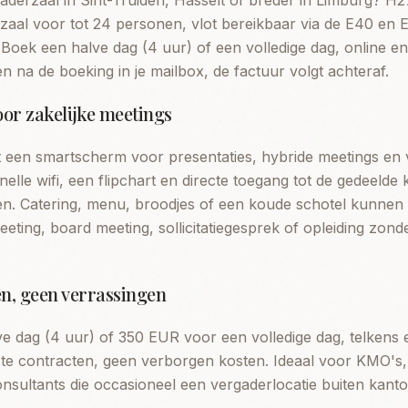
derzaal in Sint-Truiden, Hasselt of breder in Limburg? H27
zaal voor tot 24 personen, vlot bereikbaar via de E40 en E
Boek een halve dag (4 uur) of een volledige dag, online e
 na de boeking in je mailbox, de factuur volgt achteraf.
oor zakelijke meetings
et een smartscherm voor presentaties, hybride meetings en 
lle wifi, een flipchart en directe toegang tot de gedeelde 
pen. Catering, menu, broodjes of een koude schotel kunne
eeting, board meeting, sollicitatiegesprek of opleiding zon
n, geen verrassingen
 dag (4 uur) of 350 EUR voor een volledige dag, telkens 
te contracten, geen verborgen kosten. Ideaal voor KMO's,
nsultants die occasioneel een vergaderlocatie buiten kant