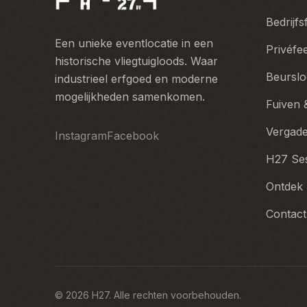
Bedrijfs
Een unieke eventlocatie in een
Privéfe
historische vliegtuigloods. Waar
Beurslo
industrieel erfgoed en moderne
mogelijkheden samenkomen.
Fuiven &
Vergade
Instagram
Facebook
H27 Se
Ontdek
Contact
©
2026
H27.
Alle rechten voorbehouden.