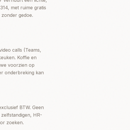
 verhuurt een lichte,
314, met ruime gratis
n zonder gedoe.
video calls (Teams,
keuken. Koffie en
n we voorzien op
der onderbreking kan
exclusief BTW. Geen
 zelfstandigen, HR-
oor zoeken.