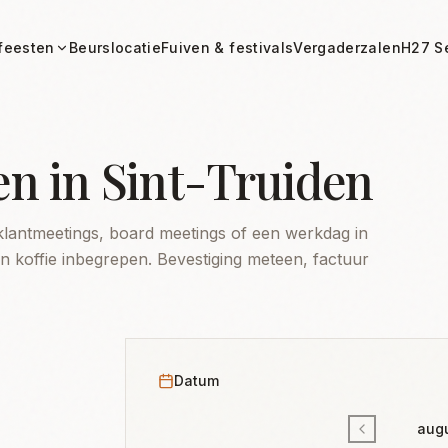
feesten
Beurslocatie
Fuiven & festivals
Vergaderzalen
H27 S
en in Sint-Truiden
klantmeetings, board meetings of een werkdag in
en koffie inbegrepen. Bevestiging meteen, factuur
Datum
aug