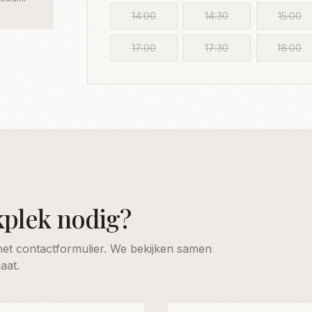
14:00
14:30
15:00
17:00
17:30
18:00
kplek nodig?
het contactformulier. We bekijken samen
aat.