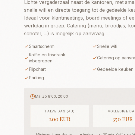
Lichte vergaderzaal naast de kantoren, met sma
snelle wifi en directe toegang tot de gedeelde ke
Ideaal voor klantmeetings, board meetings of e
werkdag in groep. Catering (menu, broodjes, ko
schotel, ...) is mogelijk op aanvraag.
Smartscherm
Snelle wifi
Koffie en frisdrank
Catering op aanvr
inbegrepen
Flipchart
Gedeelde keuken
Parking
Ma, Zo
8
:00,
20
:00
HALVE DAG (4U)
VOLLEDIGE D
200 EUR
350 EUR
Minimum 4 uur, daarna uit te breiden per 30 min. Koffie en fr