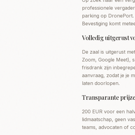
Op zoek naar een verga
professionele vergader
parking op DronePort. 
Bevestiging komt meteen
Volledig uitgerust v
De zaal is uitgerust m
Zoom, Google Meet), sne
frisdrank zijn inbegre
aanvraag, zodat je je m
laten doorlopen.
Transparante prijze
200 EUR voor een halve
lidmaatschap, geen vas
teams, advocaten of co