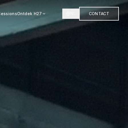
Sessions
Ontdek H27
NL
CONTACT