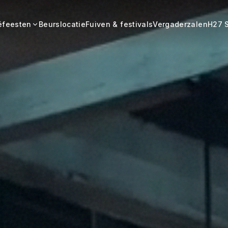
éfeesten
Beurslocatie
Fuiven & festivals
Vergaderzalen
H27 