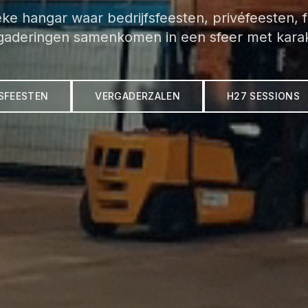
ke hangar waar bedrijfsfeesten, privéfeesten, 
gaderingen samenkomen in een sfeer met karak
INSCHRIJVEN
Nee, bedankt
FSFEESTEN
VERGADERZALEN
H27 SESSIONS